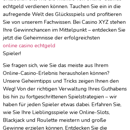
echtgeld verdienen können. Tauchen Sie ein in die
aufregende Welt des Glücksspiels und profitieren
Sie von unserem Fachwissen. Bei Casino XYZ stehen
Ihre Gewinnchancen im Mittelpunkt – entdecken Sie
jetzt die Geheimnisse der erfolgreichsten
online casino echtgeld
Spieler!
Sie fragen sich, wie Sie das meiste aus Ihrem
Online-Casino-Erlebnis herausholen können?
Unsere Geheimtipps und Tricks zeigen Ihnen den
Weg! Von der richtigen Verwaltung Ihres Guthabens
bis hin zu fortgeschrittenen Spielstrategien – wir
haben für jeden Spieler etwas dabei. Erfahren Sie,
wie Sie Ihre Lieblingsspiele wie Online-Slots,
Blackjack und Roulette meistern und große
Gewinne erzielen können. Entdecken Sie die