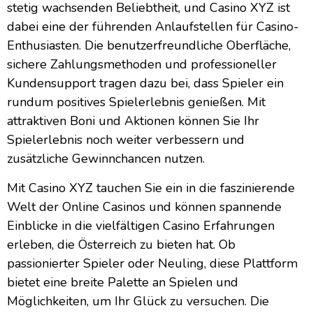
stetig wachsenden Beliebtheit, und Casino XYZ ist
dabei eine der führenden Anlaufstellen für Casino-
Enthusiasten. Die benutzerfreundliche Oberfläche,
sichere Zahlungsmethoden und professioneller
Kundensupport tragen dazu bei, dass Spieler ein
rundum positives Spielerlebnis genießen. Mit
attraktiven Boni und Aktionen können Sie Ihr
Spielerlebnis noch weiter verbessern und
zusätzliche Gewinnchancen nutzen.
Mit Casino XYZ tauchen Sie ein in die faszinierende
Welt der Online Casinos und können spannende
Einblicke in die vielfältigen Casino Erfahrungen
erleben, die Österreich zu bieten hat. Ob
passionierter Spieler oder Neuling, diese Plattform
bietet eine breite Palette an Spielen und
Möglichkeiten, um Ihr Glück zu versuchen. Die