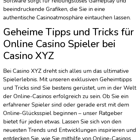
Software sorgt für reibungsloses Gameplay und
beeindruckende Grafiken, die Sie in eine
authentische Casinoatmosphäre eintauchen lassen.
Geheime Tipps und Tricks für
Online Casino Spieler bei
Casino XYZ
Bei Casino XYZ dreht sich alles um das ultimative
Spielerlebnis. Mit unseren exklusiven Geheimtipps
und Tricks sind Sie bestens gerüstet, um in der Welt
der Online-Casinos erfolgreich zu sein. Ob Sie ein
erfahrener Spieler sind oder gerade erst mit dem
Online-Glücksspiel beginnen – unser Ratgeber
bietet für jeden etwas. Lassen Sie sich von den
neuesten Trends und Entwicklungen inspirieren und
entdecken Sie, wie Sie mithilfe von Online-Casinos