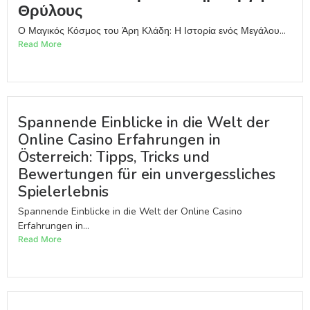
Θρύλους
Ο Μαγικός Κόσμος του Άρη Κλάδη: Η Ιστορία ενός Μεγάλου...
Read More
Spannende Einblicke in die Welt der
Online Casino Erfahrungen in
Österreich: Tipps, Tricks und
Bewertungen für ein unvergessliches
Spielerlebnis
Spannende Einblicke in die Welt der Online Casino
Erfahrungen in...
Read More