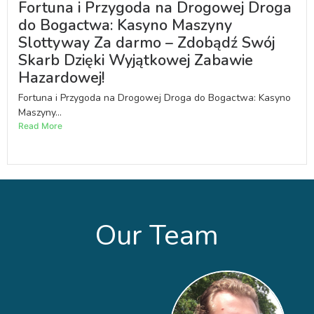
Fortuna i Przygoda na Drogowej Droga
do Bogactwa: Kasyno Maszyny
Slottyway Za darmo – Zdobądź Swój
Skarb Dzięki Wyjątkowej Zabawie
Hazardowej!
Fortuna i Przygoda na Drogowej Droga do Bogactwa: Kasyno
Maszyny...
Read More
Our Team