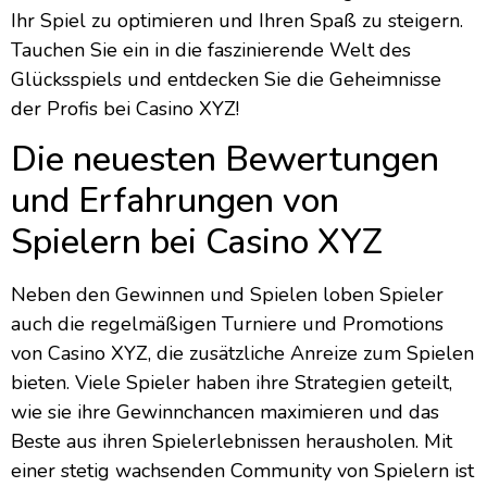
Ihr Spiel zu optimieren und Ihren Spaß zu steigern.
Tauchen Sie ein in die faszinierende Welt des
Glücksspiels und entdecken Sie die Geheimnisse
der Profis bei Casino XYZ!
Die neuesten Bewertungen
und Erfahrungen von
Spielern bei Casino XYZ
Neben den Gewinnen und Spielen loben Spieler
auch die regelmäßigen Turniere und Promotions
von Casino XYZ, die zusätzliche Anreize zum Spielen
bieten. Viele Spieler haben ihre Strategien geteilt,
wie sie ihre Gewinnchancen maximieren und das
Beste aus ihren Spielerlebnissen herausholen. Mit
einer stetig wachsenden Community von Spielern ist