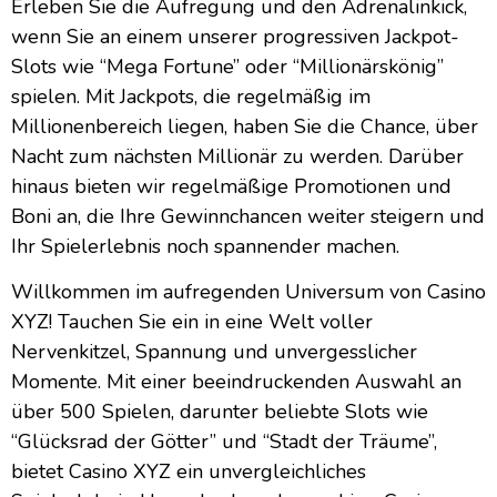
Erleben Sie die Aufregung und den Adrenalinkick,
wenn Sie an einem unserer progressiven Jackpot-
Slots wie “Mega Fortune” oder “Millionärskönig”
spielen. Mit Jackpots, die regelmäßig im
Millionenbereich liegen, haben Sie die Chance, über
Nacht zum nächsten Millionär zu werden. Darüber
hinaus bieten wir regelmäßige Promotionen und
Boni an, die Ihre Gewinnchancen weiter steigern und
Ihr Spielerlebnis noch spannender machen.
Willkommen im aufregenden Universum von Casino
XYZ! Tauchen Sie ein in eine Welt voller
Nervenkitzel, Spannung und unvergesslicher
Momente. Mit einer beeindruckenden Auswahl an
über 500 Spielen, darunter beliebte Slots wie
“Glücksrad der Götter” und “Stadt der Träume”,
bietet Casino XYZ ein unvergleichliches