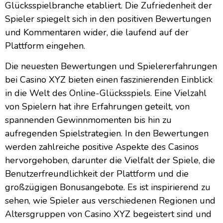
Glücksspielbranche etabliert. Die Zufriedenheit der
Spieler spiegelt sich in den positiven Bewertungen
und Kommentaren wider, die laufend auf der
Plattform eingehen.
Die neuesten Bewertungen und Spielererfahrungen
bei Casino XYZ bieten einen faszinierenden Einblick
in die Welt des Online-Glücksspiels. Eine Vielzahl
von Spielern hat ihre Erfahrungen geteilt, von
spannenden Gewinnmomenten bis hin zu
aufregenden Spielstrategien. In den Bewertungen
werden zahlreiche positive Aspekte des Casinos
hervorgehoben, darunter die Vielfalt der Spiele, die
Benutzerfreundlichkeit der Plattform und die
großzügigen Bonusangebote. Es ist inspirierend zu
sehen, wie Spieler aus verschiedenen Regionen und
Altersgruppen von Casino XYZ begeistert sind und