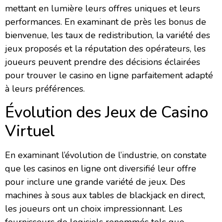
mettant en lumière leurs offres uniques et leurs
performances. En examinant de près les bonus de
bienvenue, les taux de redistribution, la variété des
jeux proposés et la réputation des opérateurs, les
joueurs peuvent prendre des décisions éclairées
pour trouver le casino en ligne parfaitement adapté
à leurs préférences.
Évolution des Jeux de Casino
Virtuel
En examinant l’évolution de l’industrie, on constate
que les casinos en ligne ont diversifié leur offre
pour inclure une grande variété de jeux. Des
machines à sous aux tables de blackjack en direct,
les joueurs ont un choix impressionnant. Les
fournisseurs de logiciels renommés tels que