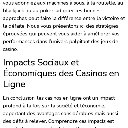
vous adonniez aux machines à sous, à la roulette, au
blackjack ou au poker, adopter les bonnes
approches peut faire la différence entre la victoire et
la défaite. Nous vous présentons ici des stratégies
éprouvées qui peuvent vous aider à améliorer vos
performances dans l’univers palpitant des jeux de
casino.
Impacts Sociaux et
Économiques des Casinos en
Ligne
En conclusion, les casinos en ligne ont un impact
profond à la fois sur la société et l’économie,
apportant des avantages considérables mais aussi
des défis à relever. Comprendre ces impacts est