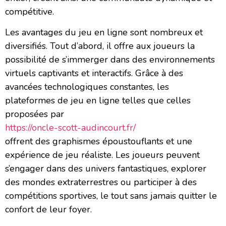
compétitive.
Les avantages du jeu en ligne sont nombreux et
diversifiés. Tout d’abord, il offre aux joueurs la
possibilité de s’immerger dans des environnements
virtuels captivants et interactifs. Grâce à des
avancées technologiques constantes, les
plateformes de jeu en ligne telles que celles
proposées par
https://oncle-scott-audincourt.fr/
offrent des graphismes époustouflants et une
expérience de jeu réaliste. Les joueurs peuvent
s’engager dans des univers fantastiques, explorer
des mondes extraterrestres ou participer à des
compétitions sportives, le tout sans jamais quitter le
confort de leur foyer.