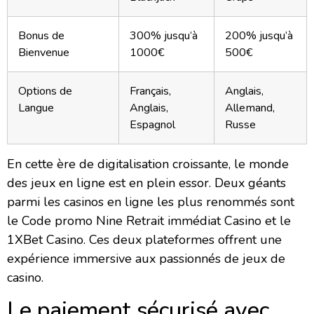
Bonus de
300% jusqu’à
200% jusqu’à
Bienvenue
1000€
500€
Options de
Français,
Anglais,
Langue
Anglais,
Allemand,
Espagnol
Russe
En cette ère de digitalisation croissante, le monde
des jeux en ligne est en plein essor. Deux géants
parmi les casinos en ligne les plus renommés sont
le Code promo Nine Retrait immédiat Casino et le
1XBet Casino. Ces deux plateformes offrent une
expérience immersive aux passionnés de jeux de
casino.
Le paiement sécurisé avec