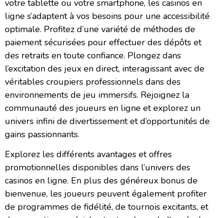
votre tablette ou votre smartphone, les casinos en
ligne s’adaptent à vos besoins pour une accessibilité
optimale. Profitez d’une variété de méthodes de
paiement sécurisées pour effectuer des dépôts et
des retraits en toute confiance. Plongez dans
l’excitation des jeux en direct, interagissant avec de
véritables croupiers professionnels dans des
environnements de jeu immersifs. Rejoignez la
communauté des joueurs en ligne et explorez un
univers infini de divertissement et d’opportunités de
gains passionnants.
Explorez les différents avantages et offres
promotionnelles disponibles dans l’univers des
casinos en ligne. En plus des généreux bonus de
bienvenue, les joueurs peuvent également profiter
de programmes de fidélité, de tournois excitants, et