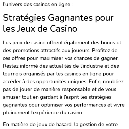
l’univers des casinos en ligne :
Stratégies Gagnantes pour
les Jeux de Casino
Les jeux de casino offrent également des bonus et
des promotions attractifs aux joueurs. Profitez de
ces offres pour maximiser vos chances de gagner.
Restez informé des actualités de l’industrie et des
tournois organisés par les casinos en ligne pour
accéder à des opportunités uniques. Enfin, n’oubliez
pas de jouer de manière responsable et de vous
amuser tout en gardant à l’esprit les stratégies
gagnantes pour optimiser vos performances et vivre
pleinement l’expérience du casino.
En matière de jeux de hasard, la gestion de votre