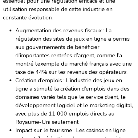
essentiel pour une régulation efficace et une
utilisation responsable de cette industrie en
constante évolution.
Augmentation des revenus fiscaux : La
régulation des sites de jeux en ligne a permis
aux gouvernements de bénéficier
d’importantes rentrées d’argent, comme l’a
montré l’exemple du marché français avec une
taxe de 44% sur les revenus des opérateurs.
Création d’emplois : L’industrie des jeux en
ligne a stimulé la création d’emplois dans des
domaines variés tels que le service client, le
développement logiciel et le marketing digital,
avec plus de 11 000 emplois directs au
Royaume-Uni seulement.
Impact sur le tourisme : Les casinos en ligne