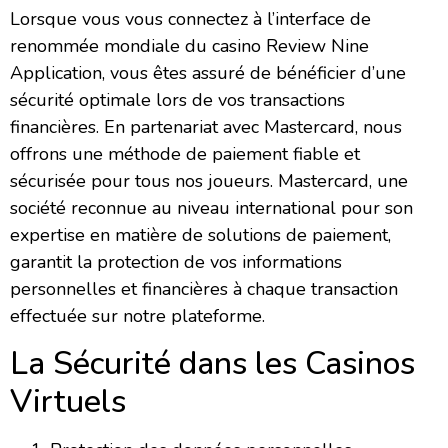
Lorsque vous vous connectez à l’interface de
renommée mondiale du casino Review Nine
Application, vous êtes assuré de bénéficier d’une
sécurité optimale lors de vos transactions
financières. En partenariat avec Mastercard, nous
offrons une méthode de paiement fiable et
sécurisée pour tous nos joueurs. Mastercard, une
société reconnue au niveau international pour son
expertise en matière de solutions de paiement,
garantit la protection de vos informations
personnelles et financières à chaque transaction
effectuée sur notre plateforme.
La Sécurité dans les Casinos
Virtuels